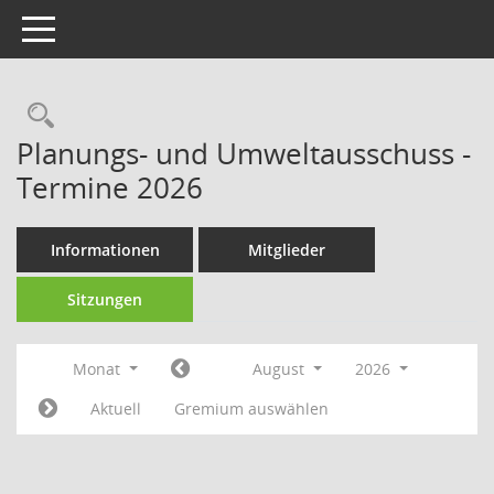
Toggle navigation
Rechercheauswahl
Planungs- und Umweltausschuss -
Termine 2026
Informationen
Mitglieder
Sitzungen
Monat
August
2026
Aktuell
Gremium auswählen