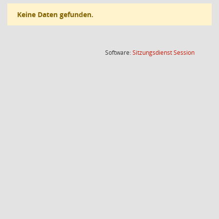
Keine Daten gefunden.
(Wird in
Software:
Sitzungsdienst
Session