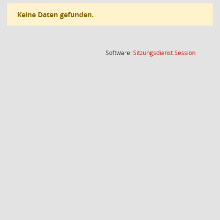
Keine Daten gefunden.
(Wird in
Software:
Sitzungsdienst
Session