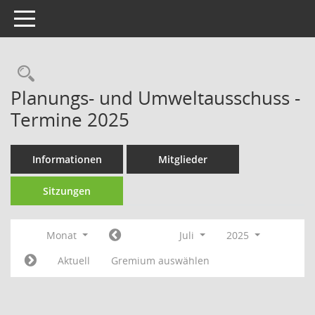
Toggle navigation
Rechercheauswahl
Planungs- und Umweltausschuss -
Termine 2025
Informationen
Mitglieder
Sitzungen
Monat
Juli
2025
Aktuell
Gremium auswählen