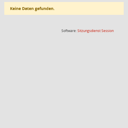
Keine Daten gefunden.
(Wird in
Software:
Sitzungsdienst
Session