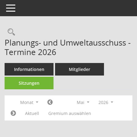
Toggle navigation
Rechercheauswahl
Planungs- und Umweltausschuss -
Termine 2026
Informationen
Mitglieder
Sitzungen
Monat
Mai
2026
Aktuell
Gremium auswählen