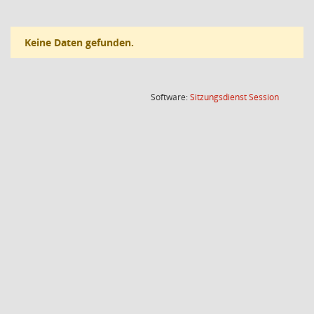
Keine Daten gefunden.
(Wird in
Software:
Sitzungsdienst
Session