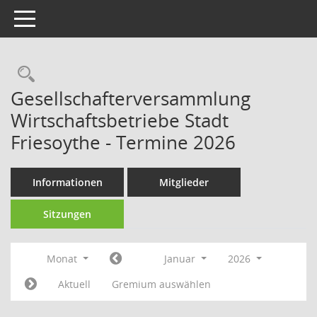
Toggle navigation
Rechercheauswahl
Gesellschafterversammlung
Wirtschaftsbetriebe Stadt
Friesoythe - Termine 2026
Informationen
Mitglieder
Sitzungen
Monat
Januar
2026
Aktuell
Gremium auswählen