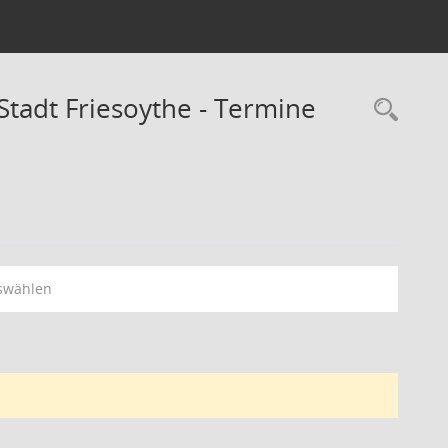
tadt Friesoythe - Termine
Rec
swählen