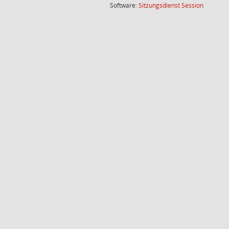
(Wird in
Software:
Sitzungsdienst
Session