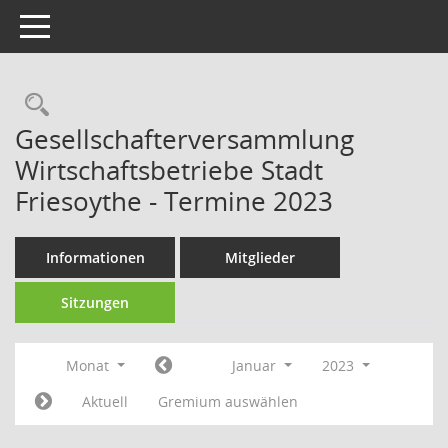
Toggle navigation
Rechercheauswahl
Gesellschafterversammlung
Wirtschaftsbetriebe Stadt
Friesoythe - Termine 2023
Informationen
Mitglieder
Sitzungen
Monat
Januar
2023
Aktuell
Gremium auswählen