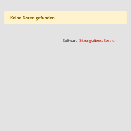
Keine Daten gefunden.
(Wird in
Software:
Sitzungsdienst
Session