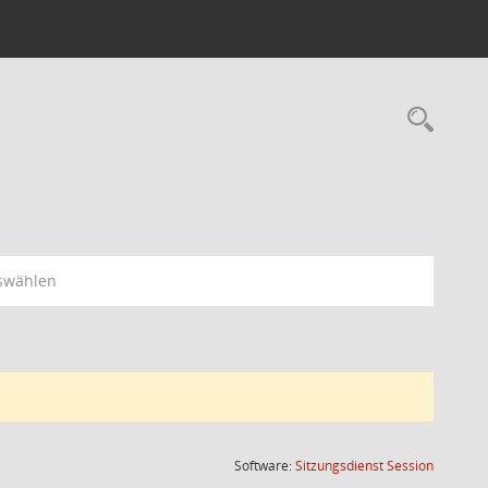
Rec
swählen
(Wird in
Software:
Sitzungsdienst
Session