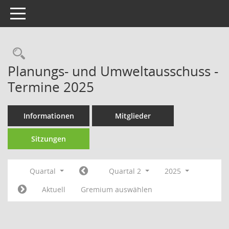
Toggle navigation
Rechercheauswahl
Planungs- und Umweltausschuss -
Termine 2025
Informationen
Mitglieder
Sitzungen
Quartal
Quartal 2
2025
Aktuell
Gremium auswählen