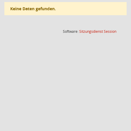
Keine Daten gefunden.
(Wird in
Software:
Sitzungsdienst
Session