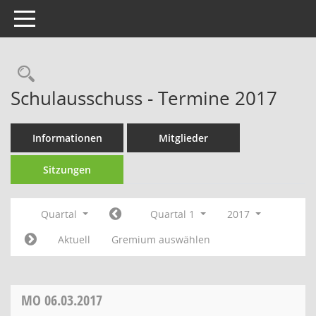
Toggle navigation
Rechercheauswahl
Schulausschuss - Termine 2017
Informationen
Mitglieder
Sitzungen
Quartal
Quartal 1
2017
Aktuell
Gremium auswählen
MO
06.03.2017