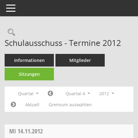
Toggle navigation
Rechercheauswahl
Schulausschuss - Termine 2012
Informationen
Mitglieder
Sitzungen
Quartal
Quartal 4
2012
Aktuell
Gremium auswählen
MI
14.11.2012