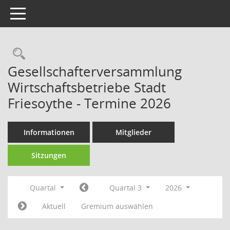
Toggle navigation
Rechercheauswahl
Gesellschafterversammlung
Wirtschaftsbetriebe Stadt
Friesoythe - Termine 2026
Informationen
Mitglieder
Sitzungen
Quartal
Quartal 3
2026
Aktuell
Gremium auswählen