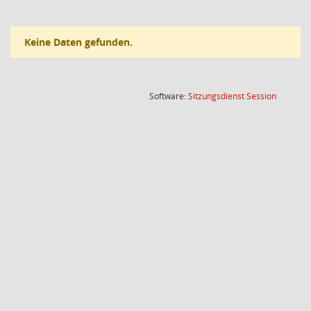
Keine Daten gefunden.
(Wird in
Software:
Sitzungsdienst
Session