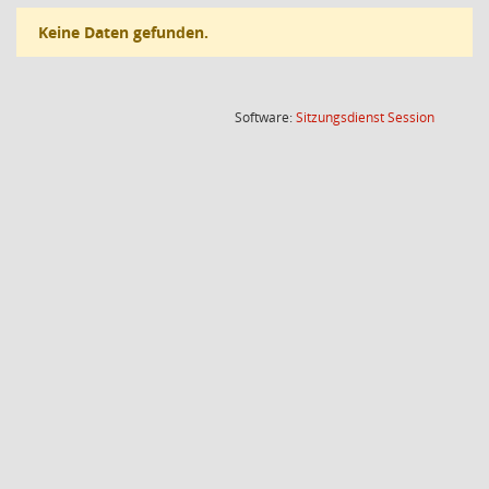
Keine Daten gefunden.
(Wird in
Software:
Sitzungsdienst
Session