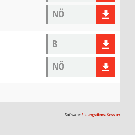
NÖ
B
NÖ
(Wird in
Software:
Sitzungsdienst
Session