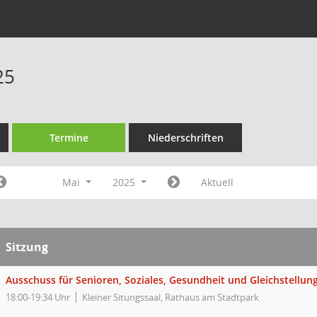
25
Termine
Niederschriften
Mai
2025
Aktuell
Sitzung
Ausschuss für Senioren, Soziales, Gesundheit und Gleichstellun
18:00-19:34 Uhr
Kleiner Situngssaal, Rathaus am Stadtpark