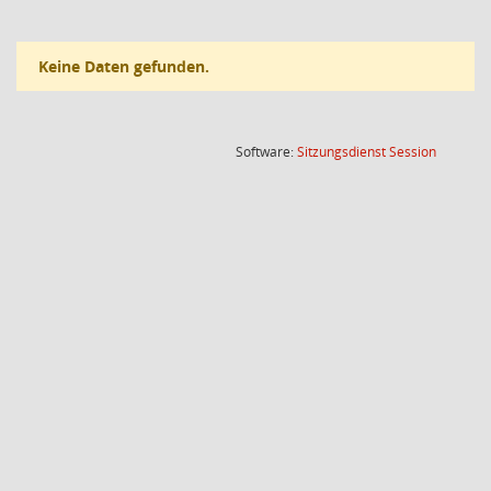
Keine Daten gefunden.
(Wird in
Software:
Sitzungsdienst
Session