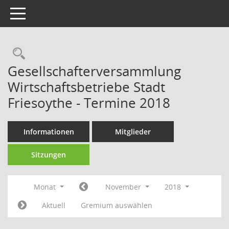
Toggle navigation
Rechercheauswahl
Gesellschafterversammlung
Wirtschaftsbetriebe Stadt
Friesoythe - Termine 2018
Informationen
Mitglieder
Sitzungen
Monat
November
2018
Aktuell
Gremium auswählen