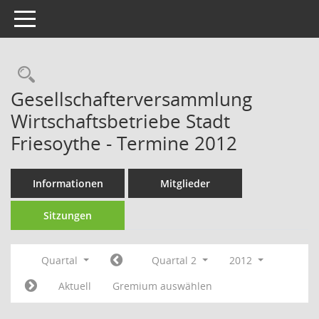
Toggle navigation
Rechercheauswahl
Gesellschafterversammlung
Wirtschaftsbetriebe Stadt
Friesoythe - Termine 2012
Informationen
Mitglieder
Sitzungen
Quartal
Quartal 2
2012
Aktuell
Gremium auswählen