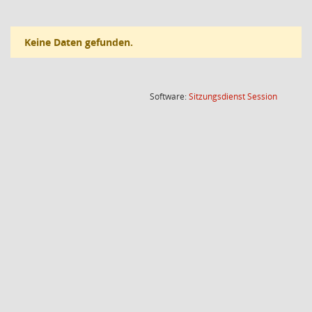
Keine Daten gefunden.
(Wird in
Software:
Sitzungsdienst
Session