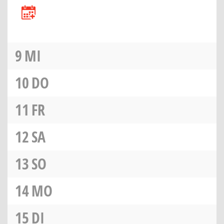
9
MI
10
DO
11
FR
12
SA
13
SO
14
MO
15
DI