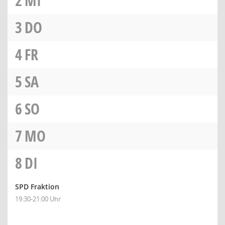
2
MI
3
DO
4
FR
5
SA
6
SO
7
MO
8
DI
SPD Fraktion
19:30-21:00 Uhr