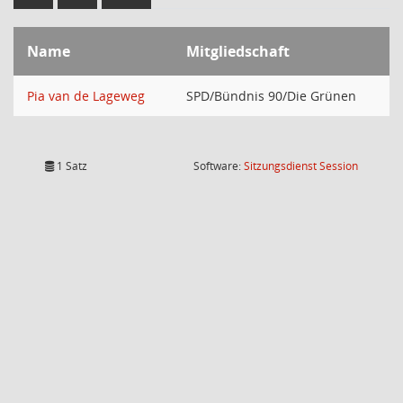
Name
Mitgliedschaft
Pia van de Lageweg
SPD/Bündnis 90/Die Grünen
(Wird in
1 Satz
Software:
Sitzungsdienst
Session