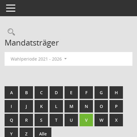
Toggle navigation
Rechercheauswahl
Mandatsträger
Wahlperiode 2021 - 2026
A
B
C
D
E
F
G
H
I
J
K
L
M
N
O
P
Q
R
S
T
U
V
W
X
Y
Z
Alle