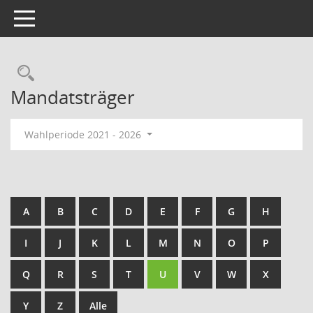
Toggle navigation
Rechercheauswahl
Mandatsträger
Wahlperiode 2021 - 2026
A
B
C
D
E
F
G
H
I
J
K
L
M
N
O
P
Q
R
S
T
U
V
W
X
Y
Z
Alle