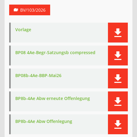
BV/103/2026
Vorlage
BP08 4Ae-Begr-Satzungsb compressed
BP08b-4Ae-BBP-Mai26
BP8b-4Ae Abw erneute Offenlegung
BP8b-4Ae Abw Offenlegung