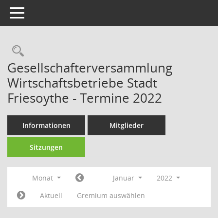
Toggle navigation
Rechercheauswahl
Gesellschafterversammlung
Wirtschaftsbetriebe Stadt
Friesoythe - Termine 2022
Informationen
Mitglieder
Sitzungen
Monat
Januar
2022
Aktuell
Gremium auswählen