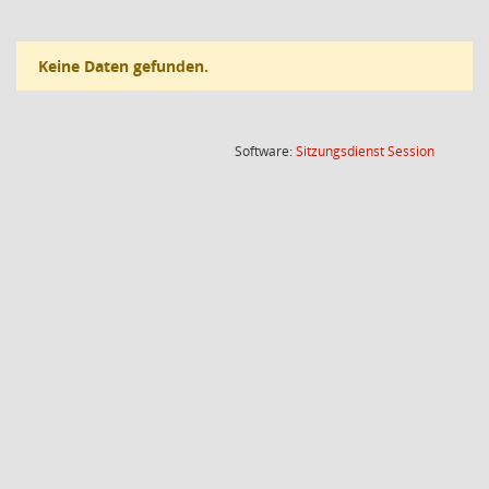
Keine Daten gefunden.
(Wird in
Software:
Sitzungsdienst
Session