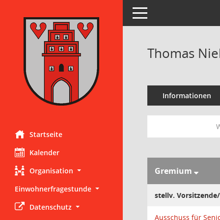
Toggle navigation
Thomas Nie
Informationen
W
Startseite
Kalender
Gremium
Organisation
Einwohnerfragestunde
stellv. Vorsitzende/
Datenschutz
Ausschuss für Senio