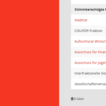
Stimmberechtigte M
Stadtrat
CDU/FDP-Fraktion
Aufsichtsrat Wirtsc
Ausschuss für Fina
Ausschuss für Jugen
Interfraktionelle Si
Gesellschaftervers
8 Sätze