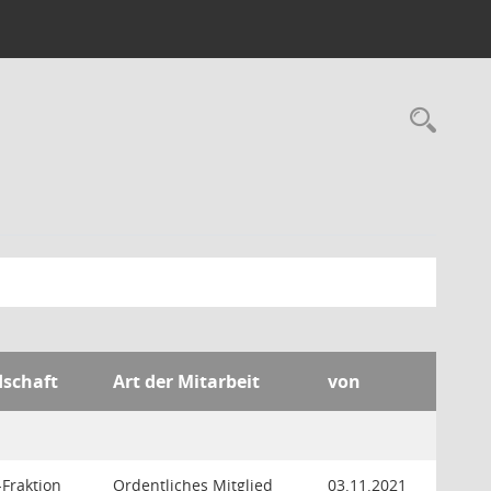
Rec
dschaft
Art der Mitarbeit
von
Fraktion
Ordentliches Mitglied
03.11.2021