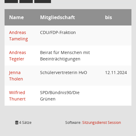
Name
Mitgliedschaft
bis
Andreas
CDU/FDP-Fraktion
Tameling
Andreas
Beirat für Menschen mit
Tegeler
Beeinträchtigungen
Jenna
Schülervertreterin HvO
12.11.2024
Tholen
Wilfried
SPD/Bündnis90/Die
Thunert
Grünen
(Wird in
4 Sätze
Software:
Sitzungsdienst
Session