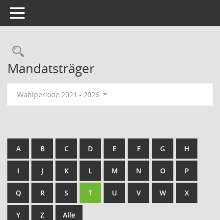
Toggle navigation
Rechercheauswahl
Mandatsträger
Wahlperiode 2021 - 2026
A
B
C
D
E
F
G
H
I
J
K
L
M
N
O
P
Q
R
S
T
U
V
W
X
Y
Z
Alle