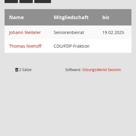
Name
Mitgliedschaft
bis
Johann Neiteler
Seniorenbeirat
19.02.2025
Thomas Niehoff
CDU/FDP-Fraktion
(Wird in
2 Sätze
Software:
Sitzungsdienst
Session