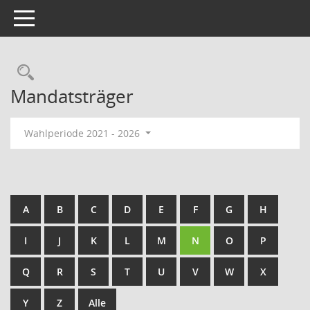
Toggle navigation
Rechercheauswahl
Mandatsträger
Wahlperiode 2021 - 2026
A
B
C
D
E
F
G
H
I
J
K
L
M
N
O
P
Q
R
S
T
U
V
W
X
Y
Z
Alle