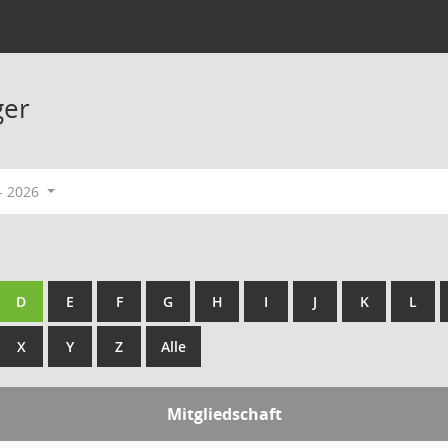
ger
- 2026
D
E
F
G
H
I
J
K
L
X
Y
Z
Alle
Mitgliedschaft