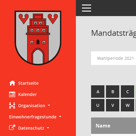
Toggle navigation
Mandatsträ
Wahlperiode 2021 
Startseite
A
B
C
Kalender
U
V
W
Organisation
Einwohnerfragestunde
Name
Datenschutz