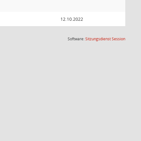
12.10.2022
(Wird in
Software:
Sitzungsdienst
Session