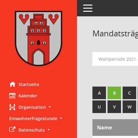
Toggle navigation
Mandatsträ
Wahlperiode 2021 
Startseite
A
B
C
Kalender
U
V
W
Organisation
Einwohnerfragestunde
Name
Datenschutz