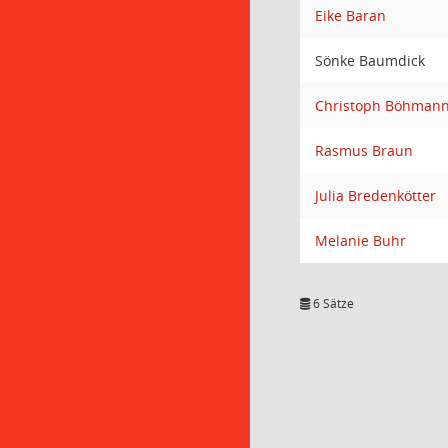
Eike Baran
Sönke Baumdick
Christoph Böhman
Rasmus Braun
Julia Bredenkötter
Melanie Buhr
6 Sätze