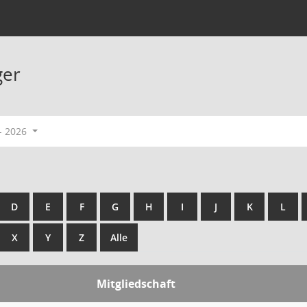
ger
- 2026
D
E
F
G
H
I
J
K
L
X
Y
Z
Alle
Mitgliedschaft