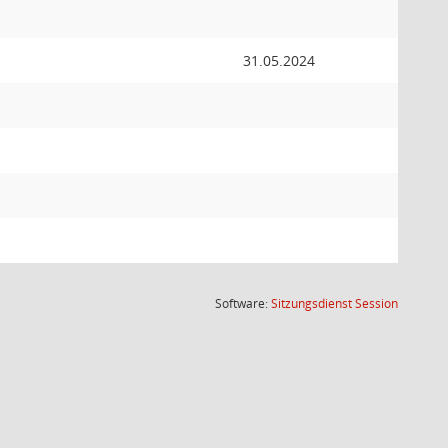
31.05.2024
(Wird in
Software:
Sitzungsdienst
Session